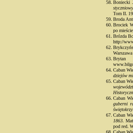
Boniecki
styczniow
Tom II. 1
Broda An
Brociek 
po mieście
Brózda B
http://ww
Brykczyń
Warszawa 
Brytan
www.bilgor
Caban Wi
dziejów mi
Caban Wi
wojewódz
Historycz
Caban Wi
guberni r
świętokrz
Caban Wi
1863.
Mate
pod red. 
Caban Wi