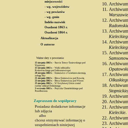
miejscowości
Archiwum 
- wg. województw
Archiwum
- wg powiatów
Warszawie
- wg. gmin
Archiwum
Indeks nazwisk
Radomskie
Osadzeni 1863 r.
Archiwum
Osadzeni 1864 r.
Kieleckie
Aktualizacja
Archiwum
O autorze
Kieleckie
Archiwum
Samsonow
Ważne daty z powstania:
Archiwum
15 sierpnia
1863 r.
- Starcie Tetery-Taniewskiego pod
Wąsowem
15 sierpnia
1863 r.
- Walki oddziałów
Opatowsk
Krukowieckiego pod Imbramowicami
20 sierpnia
1863 r.
- Eminowicz z Ćwiekiem alarmują
Archiwum
załogę Iłży
21 sierpnia
1863 r.
- Bitwa Eminowicza pod Kowalą
Olkuskieg
23 sierpnia
1863 r.
- Bitwa Eminowicza pod Wirem
25 sierpnia
1863 r.
- W Grzybowej Górze został
Archiwum
rozbity oddział Dolińskiego
3 wrzesnia
1863 r.
- Potyczka Chmieleńskiego pod
Stopnicki
Przedborzem
Archiwum 
Zapraszam do współpracy
Archiwum 
Posiadasz dodatkowe informacje
Archiwum
lub zdjęcia
Kieleckie
.
albo
Archiwum 
chcesz otrzymywać informację o
Archiwum 
uzupełnieniach niniejszej