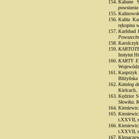
Kahane S
powstania
Kalinowsk
Kalita Ka
rękopisu 
Karlsbad 
Powszech
Karolczy
KARTOT
Instytut H
KARTY E
Wojewódzk
Kasprzyk 
Bliżyńska 
Katalog du
Kielcach,
Kędzior S
Słowika.
K
Kieniewic
Kieniewi
t.XXVII, 
Kieniewi
t.XXVII, 
Klepacze