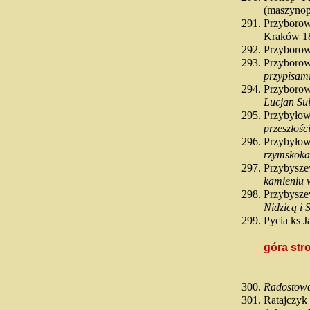
(maszynop
Przyboro
Kraków 1
Przyborow
Przyborow
przypisam
Przyboro
Lucjan Su
Przybyło
przeszłośc
Przybyłow
rzymskokat
Przybysz
kamieniu 
Przybysz
Nidzicą i 
Pycia ks 
góra str
Radostow
Ratajczy