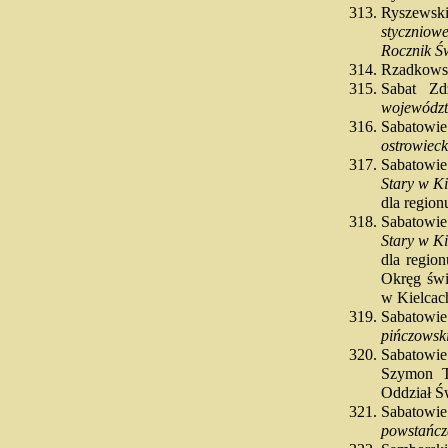
Ryszewsk
stycznio
Rocznik Św
Rzadkows
Sabat Z
województ
Sabatowie
ostrowiec
Sabatowie
Stary w K
dla regio
Sabatowie
Stary w K
dla regio
Okręg świ
w Kielcac
Sabatowie
pińczowsk
Sabatowie
Szymon 
Oddział Ś
Sabatowi
powstańcz