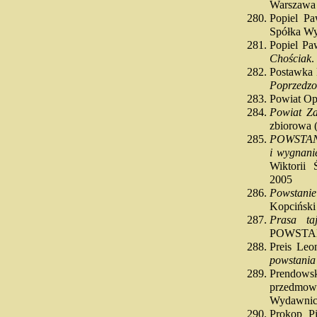
Warszawa
Popiel P
Spółka W
Popiel P
Chościak
.
Postawka
Poprzedzo
Powiat Opo
Powiat Za
zbiorowa (
POWSTANIE
i wygnanie
Wiktorii 
2005
Powstanie
Kopciński 
Prasa ta
POWSTA
Preis Le
powstania
Prendows
przedmow
Wydawnict
Prokop P