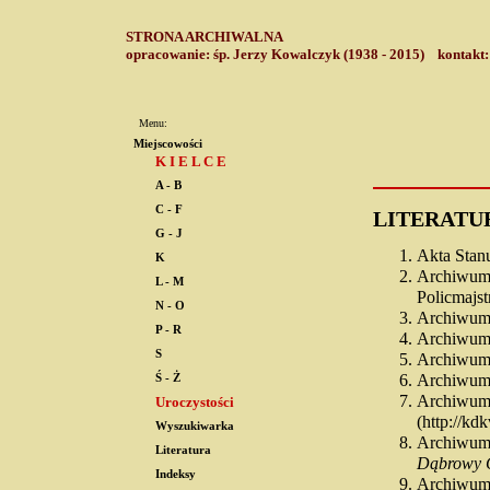
STRONA ARCHIWALNA
opracowanie: śp. Jerzy Kowalczyk (1938 - 2015) kontakt
Menu:
Miejscowości
K I E L C E
A - B
C - F
LITERATU
G - J
Akta Stan
K
Archiwum
L - M
Policmajst
N - O
Archiwum 
P - R
Archiwum 
S
Archiwum 
Archiwum 
Ś - Ż
Archiwum
Uroczystości
(http://kdk
Wyszukiwarka
Archiwum
Literatura
Dąbrowy G
Indeksy
Archiwum 