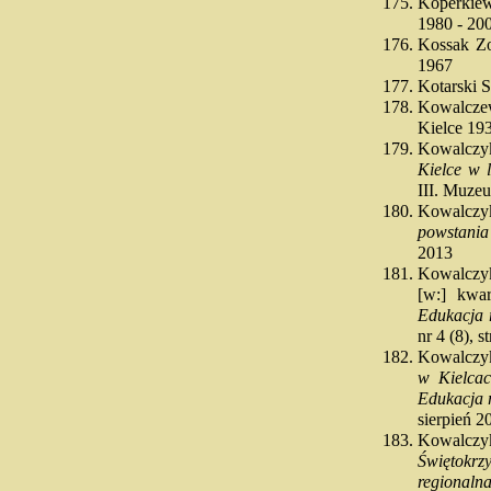
Koperkiew
1980 - 20
Kossak Z
1967
Kotarski 
Kowalcze
Kielce 19
Kowalczy
Kielce w 
III. Muzeu
Kowalcz
powstania
2013
Kowalczy
[w:] kwa
Edukacja 
nr 4 (8), s
Kowalczy
w Kielca
Edukacja 
sierpień 20
Kowalcz
Świętokr
regionalna