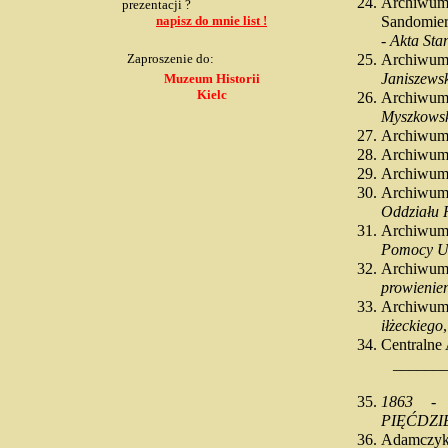
Archiwum
prezentacji ?
napisz do mnie list !
Sandomierz
-
Akta Sta
Zaproszenie do:
Archiwum
Janiszews
Muzeum Historii
Kielc
Archiwu
Myszkowsk
Archiwum 
Archiwum 
Archiwum 
Archiwum
Oddziału 
Archiwum
Pomocy Uc
Archiwu
prowienien
Archiwu
iłżeckiego
Centraln
_______
1863 -
PIĘĆDZI
Adamczy