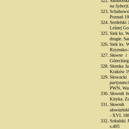
Samborski
na Syberji
Schabows
Poznań 1
Serdelski
Leśnej Go
Siek ks. 
drugie. S
Siek ks. 
Rzymsko-K
Sławne i 
Góreckieg
Słomka J
Kraków 1
Słowacki
partyzanc
PWN, War
Słownik bi
Kiryka. Z
Słownik 
słowiański
- XVI. 18
Sokulski 
s.405