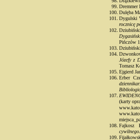
Drążkiewi
Dremmer
Dulęba M
Dygulski
rocznicę p
Dziubińs
Dygasińsk
Pińczów 
Dziubińsk
Dzwonkow
Józefy z 
Tomasz K
Ejgierd J
Erber Cz
dziennikar
Bibliolog
EWIDEN
(karty op
www.katow
www.katow
miejsca_p
Fajkosz 
cywilnego
Fijałkow