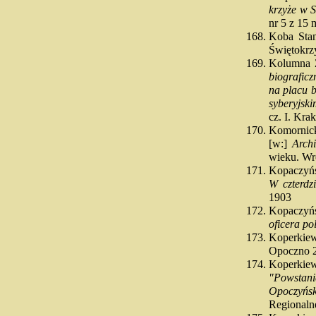
krzyże w S
nr 5 z 15 
Koba Sta
Świętokrz
Kolumna
biograficz
na placu b
syberyjski
cz. I. Kr
Komornic
[w:]
Arch
wieku. Wro
Kopaczyńs
W czterdz
1903
Kopaczyń
oficera p
Koperkie
Opoczno 
Koperkie
"Powstani
Opoczyńsk
Regionaln