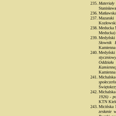
Materiały
Stanisław
Matławska
Mazaraki
Kozłowski
Meducka 
Meducka)
Medyński
Słownik B
Kamienna
Medyński
stycznio
Oddziału
Kamiennej
Kamienna
Michalsk
społecze
Świętokrzy
Michalska
1926) - p
KTN Kielc
Micińska
zesłanie 