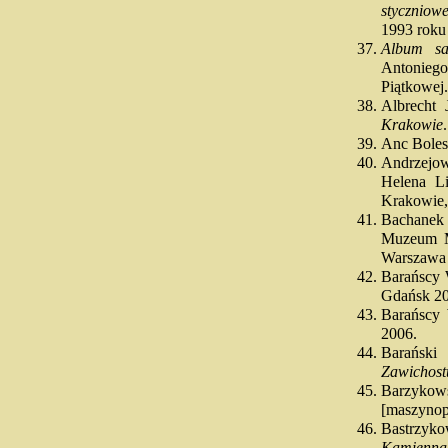
styczniow
1993 roku
Album sa
Antonieg
Piątkowej
Albrecht
Krakowie
Anc Boles
Andrzejo
Helena Li
Krakowie, 
Bachanek
Muzeum Ma
Warszawa
Barańscy
Gdańsk 2
Barańscy
2006.
Barański
Zawichost
Barzyko
[maszynopi
Bastrzyk