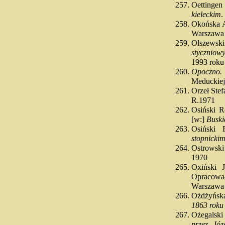
Oettinge
kieleckim
.
Okońska 
Warszawa
Olszewski
styczniow
1993 roku
Opoczno.
Meduckiej
Orzeł Ste
R.1971
Osiński 
[w:]
Buski
Osiński
stopnicki
Ostrowsk
1970
Oxiński 
Opracowa
Warszawa
Ożdżyńsk
1863 roku
Ożegalski
przez Józ