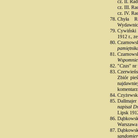
cz. II. R
cz. III. R
cz. IV. R
Chyła 
Wydawnict
Cywiński
1912 r., ze
Czarnows
pamiętnik
Czarnowsk
Wspomnieni
"
Czas
" nr
Czerwieńs
Zbiór pie
najdawni
komentarz
Czyżewsk
Dallmaj
napisał D
Lipsk 191
Dąbkowsk
Warszawa
Dąbkowsk
sandomier