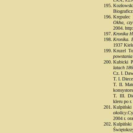
t.XX, s.2
Kozłowsk
Biograficz
Krępulec
Okha, czyl
2004. http
Kronika H
Kronika. 
1937 Kiel
Kruzel T
powstania
Kubicki 
latach 186
Cz. I. Daw
T. I. Diec
T. II. Ma
konsystor
T. III. D
kleru po r
Kulpińs
okolicy
.Cy
2004 r. ora
Kulpińsk
Świętokrz