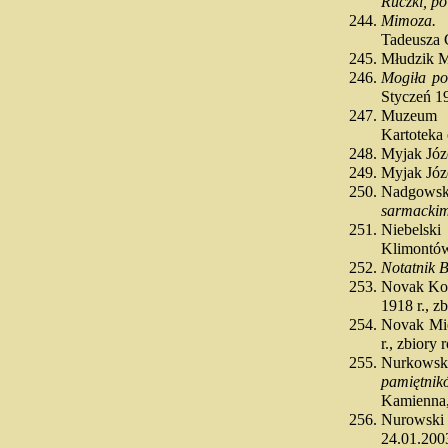
Ruczki, po
Mimoza.
M
Tadeusza 
Młudzik 
Mogiła po
Styczeń 1
Muzeum R
Kartoteka
Myjak Jó
Myjak Jó
Nadgowsk
sarmackim
Niebelsk
Klimontów
Notatnik B
Novak Ko
1918 r., z
Novak Mi
r., zbiory
Nurkowsk
pamiętni
Kamienna,
Nurowsk
24.01.2003