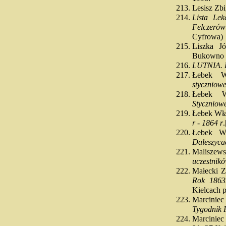
Lesisz Zb
Lista Lek
Felczerów
Cyfrowa)
Liszka J
Bukowno 
LUTNIA.
Łebek 
styczniow
Łebek 
Styczniow
Łebek Wł
r - 1864 r
Łebek W
Daleszyca
Malisze
uczestnikó
Małecki 
Rok 1863
Kielcach 
Marcinie
Tygodnik 
Marcinie