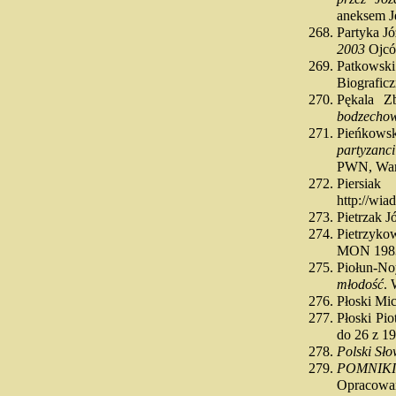
aneksem J
Partyka Jó
2003
Ojcó
Patkowsk
Biograficz
Pękala Z
bodzechow
Pieńkows
partyzanc
PWN, War
Piersi
http://wia
Pietrzak J
Pietrzyk
MON 198
Piołun-N
młodość
.
Płoski Mi
Płoski Pi
do 26 z 19
Polski Sło
POMNIK
Opracowan