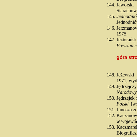
Jaworski
Starachow
Jednodnió
Jednodni
Jerzmanow
1975.
Jeziorań
Powstanie
góra str
Jeżewski
1971, wyd
Jędrzejc
Narodow
Jędrzejek
Polski
. [w
Junosza z
Kaczanow
w wojewód
Kaczma
Biograficz