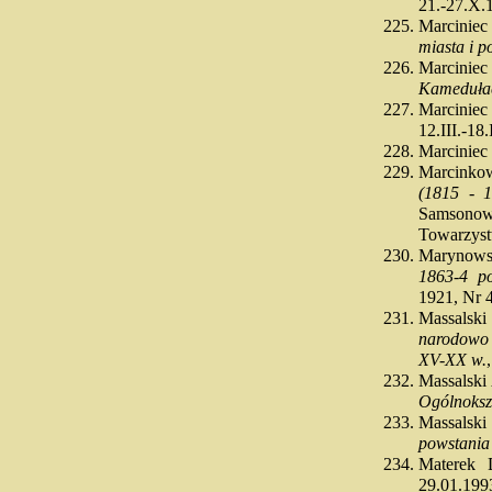
21.-27.X.1
Marcinie
miasta i p
Marcinie
Kameduła
Marcinie
12.III.-18.
Marciniec
Marcinko
(1815 - 1
Samsonow
Towarzyst
Marynows
1863-4 p
1921, Nr 4
Massalsk
narodowo 
XV-XX w.
Massalsk
Ogólnoksz
Massalsk
powstania
Materek 
29.01.1993