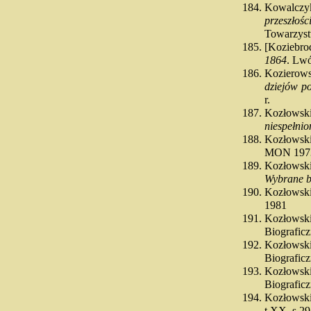
Kowalczy
przeszło
Towarzyst
[Koziebro
1864
. Lw
Kozierow
dziejów p
r.
Kozłowski
niespełnio
Kozłowski
MON 197
Kozłowski
Wybrane b
Kozłowski
1981
Kozłows
Biograficz
Kozłowsk
Biograficz
Kozłows
Biograficz
Kozłowsk