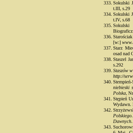
Sokulski 
t.III, s.29
Sokulski 
t.IV, s.68
Sokulsk
Biograficz
Starościa
[w:]
www.d
Starz Mi
osad nad 
Staszel J
s.292
Staszów w
http://ser
Stempień
niebieski 
Polska
, N
Stępień U
Wydawn. D
Strzyżew
Polskiego
Dawnych
Suchorows
6. Maj - 