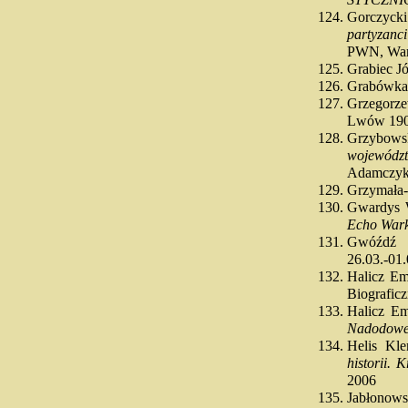
STYCZN
Gorczyck
partyzanc
PWN, War
Grabiec J
Grabówka 
Grzegorz
Lwów 19
Grzybows
województ
Adamczyk,
Grzymała-
Gwardys 
Echo Wark
Gwóźdź
26.03.-01.
Halicz E
Biograficz
Halicz Em
Nadodow
Helis Kle
historii. 
2006
Jabłonow