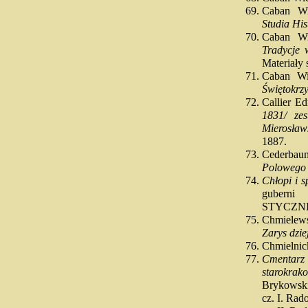
Caban W
Studia His
Caban W
Tradycje 
Materiały
Caban W
Świętokrzy
Callier 
1831/ zes
Mierosław
1887.
Cederba
Polowego z
Chłopi i 
guberni
STYCZN
Chmielew
Zarys dzie
Chmielnic
Cmentarz
starokrak
Brykowsk
cz. I. Ra