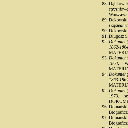
Dąbkows
stycznio
Warszawa
Dekowski 
i sąsiedn
Dekowski 
Długosz St
Dokument
1862-186
MATERI
Dokumenty
1864
, W
MATERI
Dokument
1863-186
MATERI
Dokument
1973, 
DOKUM
Domańs
Biografic
Domański
Biografic