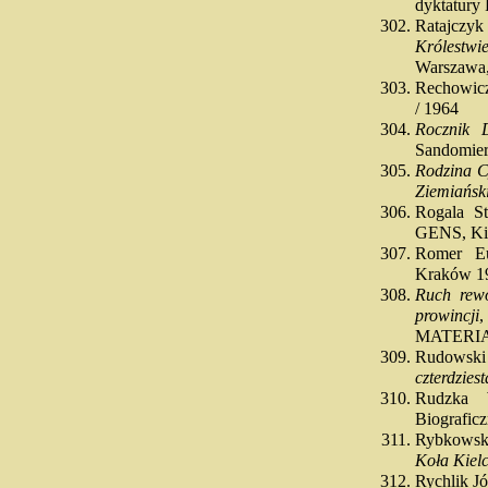
dyktatury
Ratajczy
Królestwi
Warszawa, 
Rechowic
/ 1964
Rocznik D
Sandomier
Rodzina Cy
Ziemiański
Rogala S
GENS, Ki
Romer E
Kraków 1
Ruch rewo
prowincji
MATERI
Rudowsk
czterdzies
Rudzka 
Biograficzn
Rybkowsk
Koła Kielc
Rychlik J