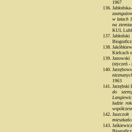
1967
Jabłońs
zaangażow
w latach 
na ziemia
KUL Lubl
Jabłońs
Biograficzn
Jakóbkiew
Kielcach o
Janowski 
(styczeń -
Jarzębows
nieznanyc
1963
Jarzębski
do szere
Langiewic
ludzie ro
współczes
Jaszczoł
mieszkań
Jaśkiewic
Biograficz