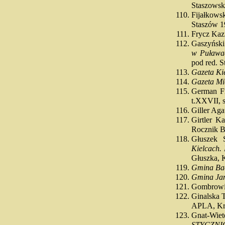
Staszowsk
Fijałkows
Staszów 1
Frycz Kaz
Gaszyńsk
w Puława
pod red. 
Gazeta Ki
Gazeta M
German F
t.XXVII, 
Giller Ag
Girtler K
Rocznik B
Głuszek 
Kielcach. 
Głuszka, 
Gmina Ba
Gmina Ja
Gombrowi
Ginalska 
APLA, Kr
Gnat-W