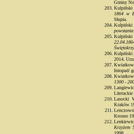
Gminy No
Kulpiński
1864 w Ł
Słupia.
Kulpińsk
powstania
Kulpiński
22.04.18
Świętokrz
Kulpiński
2014. Urz
Kwiatko
listopad/ 
Kwiatkow
1300 - 20
Langiewi
Literacki
Lasocki
Kraków 1
Lenczow
Krosno 1
Lenkiewic
Krzyżem N
1998.