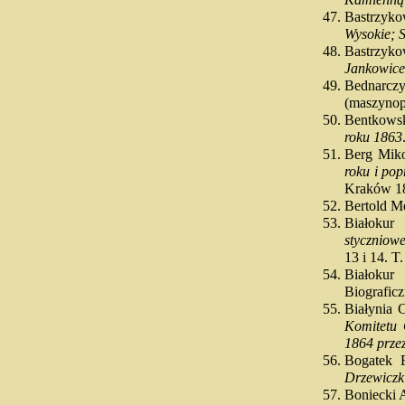
Kamienną i
Bastrzyk
Wysokie; 
Bastrzy
Jankowice
Bednarc
(maszynop
Bentkows
roku 1863
Berg Mik
roku i pop
Kraków 18
Bertold 
Białokur
styczniowe
13 i 14. T
Białokur
Biograficzn
Białynia 
Komitetu 
1864 prze
Bogatek 
Drzewiczk
Boniecki