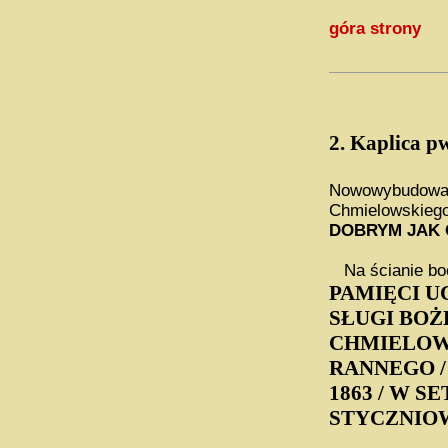
góra strony
2.
Kaplica pw
Nowowybudowana
Chmielowskiego
DOBRYM JAK 
Na ścianie boc
PAMIĘCI U
SŁUGI BOŻ
CHMIELOWSK
RANNEGO /
1863 / W S
STYCZNIOW