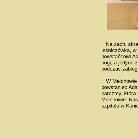
Na zach. skraj
leśniczówka, w 
powstańcowi A
nogi, a jedyne 
podczas zabiegu
W Mełchowie sp
powstaniec Adam
karczmy, która 
Mełchowie. Nast
szpitala w Koni