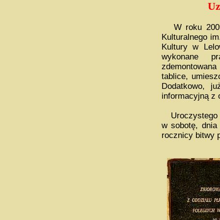
Uz
W roku 2009, 
Kulturalnego i
Kultury w Lel
wykonane pr
zdemontowana
tablice, umies
Dodatkowo, ju
informacyjną z 
Uroczystego o
w sobotę, dnia
rocznicy bitwy