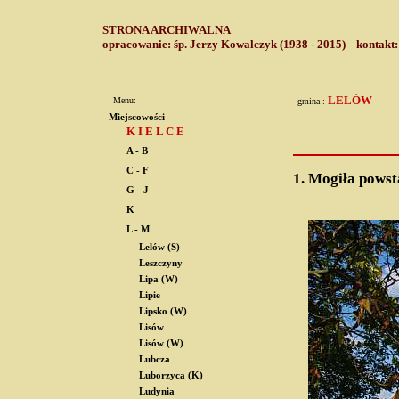
STRONA ARCHIWALNA
opracowanie: śp. Jerzy Kowalczyk (1938 - 2015) kontakt
LELÓW
Menu:
gmina :
Miejscowości
K I E L C E
A - B
C - F
1.
Mogiła powst
G - J
K
L - M
Lelów (S)
Leszczyny
Lipa (W)
Lipie
Lipsko (W)
Lisów
Lisów (W)
Lubcza
Luborzyca (K)
Ludynia