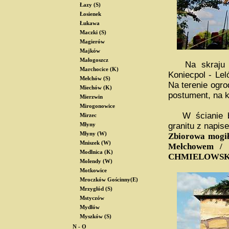
Łazy (S)
Łosienek
Łukawa
Maczki (S)
Magierów
Majków
Małogoszcz
Na skraju Me
Marchocice (K)
Koniecpol - Lel
Mełchów (S)
Na terenie ogr
Miechów (K)
postument, na 
Mierzwin
Mirogonowice
W ścianie bo
Mirzec
granitu z napis
Młyny
Młyny (W)
Zbiorowa mogił
Mniszek (W)
Mełchowem / w
Modlnica (K)
CHMIELOWSKI /
Molendy (W)
Motkowice
Mroczków Gościnny(E)
Mrzygłód (S)
Mstyczów
Mydłów
Myszków (S)
N - O