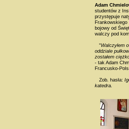
Adam Chmielo
studentów z Ins
przystępuje nat
Frankowskiego p
bojowy od Świę
walczy pod kom
"
Walczyłem o 
oddziale pułkow
zostałem ciężko
- tak Adam Chmi
Francusko-Polsk
Zob. hasła:
Ig
katedra.