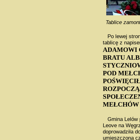
Tablice zamon
Po lewej stron
tablicę z napis
ADAMOWI 
BRATU ALB
STYCZNIOW
POD MEŁCH
POŚWIĘCIŁ
ROZPOCZĄŁ
SPOŁECZEŃ
MEŁCHÓW 2
Gmina Lelów po
Leove na Węgrz
doprowadziła d
umieszczona czw