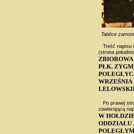
Tablice zamon
Treść napisu n
(strona południ
ZBIOROWA 
PŁK. ZYGM
POLEGŁYCH
WRZEŚNIA 
LELOWSKIE
Po prawej stro
zawierającą nap
W HOŁDZIE
ODDZIAŁU 
POLEGŁYM 