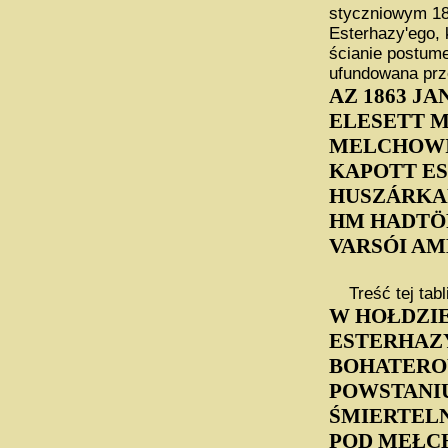
styczniowym 186
Esterhazy'ego, 
ścianie postum
ufundowana prz
AZ 1863 J
ELESETT M
MELCHOWI 
KAPOTT ES
HUSZÁRKA
HM HADTÖR
VARSÓI AM
Treść tej tabl
W HOŁDZI
ESTERHAZ
BOHATERO
POWSTANIU
ŚMIERTEL
POD MEŁC