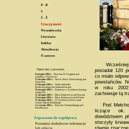
P - R
S
Ś - Ż
Uroczystości
Wyszukiwarka
Literatura
Indeksy
Aktualizacja
O autorze
Wcześniejsz
Ważne daty z powstania:
posiadał 120 p
8 sierpnia
1864 r.
- Stracenie R. Traugutta pod
co miało odpowi
Cytadelą w Warszawie
15 sierpnia
1863 r.
- Starcie Tetery-Taniewskiego pod
powstańców. N
Wąsowem
15 sierpnia
1863 r.
- Walki oddziałów
w roku 2002
Krukowieckiego pod Imbramowicami
20 sierpnia
1863 r.
- Eminowicz z Ćwiekiem alarmują
zachowuje tą tr
załogę Iłży
21 sierpnia
1863 r.
- Bitwa Eminowicza pod Kowalą
23 sierpnia
1863 r.
- Bitwa Eminowicza pod Wirem
25 sierpnia
1863 r.
- W Grzybowej Górze został
rozbity oddział Dolińskiego
Pod Mełchow
3 wrzesnia
1863 r.
- Potyczka Chmieleńskiego pod
Przedborzem
liczące ok
dowództwem płk
Zapraszam do współpracy
stoczyły krwawy
Posiadasz dodatkowe informacje
równie znaczne
lub zdjęcia