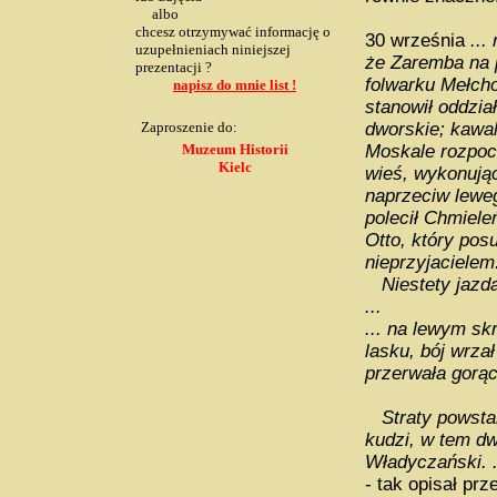
albo
chcesz otrzymywać informację o
30 września
...
uzupełnieniach niniejszej
że Zaremba na 
prezentacji ?
folwarku Mełcho
napisz do mnie list !
stanowił oddzia
Zaproszenie do:
dworskie; kawal
Muzeum Historii
Moskale rozpoc
Kielc
wieś, wykonują
naprzeciw lewe
polecił Chmiele
Otto, który pos
nieprzyjacielem.
Niestety jazda,
...
... na lewym sk
lasku, bój wrza
przerwała gorące
Straty powstań
kudzi, w tem d
Władyczański. .
- tak opisał prz