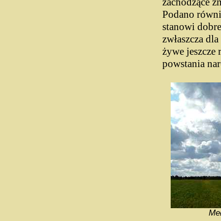
zachodzące zm
Podano równie
stanowi dobre
zwłaszcza dla
żywe jeszcze 
powstania na
Meł