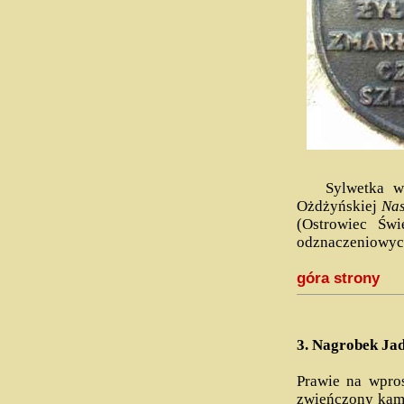
Sylwetka wete
Ożdżyńskiej
Nas
(Ostrowiec Świ
odznaczeniowy
góra strony
3.
Nagrobek Jad
Prawie na wpros
zwieńczony kam