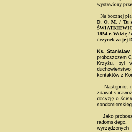
wystawiony przez
Na bocznej płas
D. O. M. / Tu 
ŚWIATKIEWICZOW
1854 r. Wdzię /
/ czynek za jej 
Ks. Stanisław
proboszczem Cz
Krzyżu, był 
duchowieństw
kontaktów z Ko
Następnie, na
zdawał sprawo
decyzję o ścis
sandomierskie
Jako proboszcz
radomskiego, 
wyrządzonych