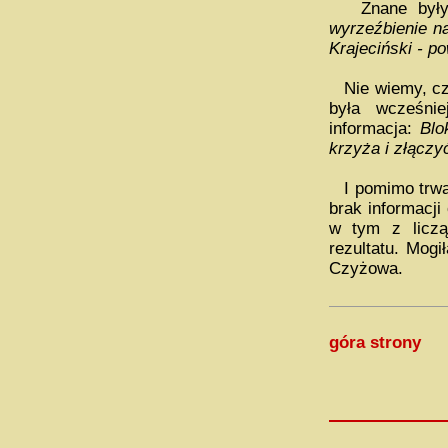
Znane były n
wyrzeźbienie na
Krajeciński - p
Nie wiemy, czy
była wcześni
informacja:
Blo
krzyża i złącz
I pomimo trwałe
brak informacj
w tym z liczą
rezultatu. Mog
Czyżowa.
góra strony