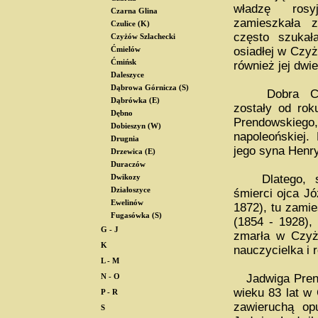
władzę rosyj
Czarna Glina
zamieszkała 
Czulice (K)
często szukał
Czyżów Szlachecki
osiadłej w Czyż
Ćmielów
Ćmińsk
również jej dwie
Daleszyce
Dąbrowa Górnicza (S)
Dobra Czyż
Dąbrówka (E)
zostały od rok
Dębno
Prendowskie
Dobieszyn (W)
napoleońskiej.
Drugnia
jego syna Henr
Drzewica (E)
Duraczów
Dlatego, sz
Dwikozy
Działoszyce
śmierci ojca J
Ewelinów
1872), tu zamie
Fugasówka (S)
(1854 - 1928), 
G - J
zmarła w Czyżo
K
nauczycielka i
L - M
Jadwiga Prend
N - O
wieku 83 lat w
P - R
zawieruchą op
S