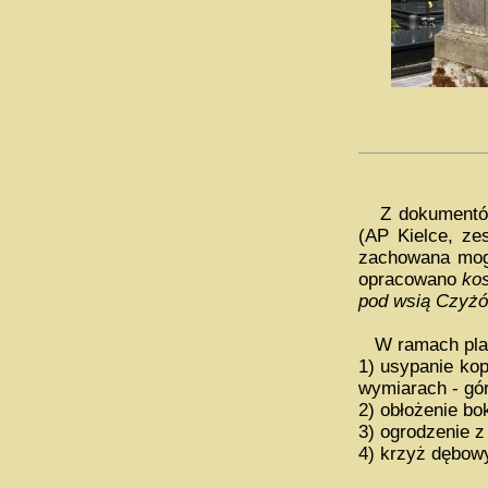
Z dokumentów 
(AP Kielce, ze
zachowana mogi
opracowano
ko
pod wsią Czyżó
W ramach plan
1) usypanie ko
wymiarach - górą
2) obłożenie bo
3) ogrodzenie z
4) krzyż dębowy