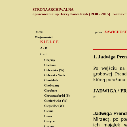
STRONA ARCHIWALNA
opracowanie: śp. Jerzy Kowalczyk (1938 - 2015) kontakt
ZAWICHOST
Menu:
gmina :
Miejscowości
K I E L C E
A - B
C - F
1.
Jadwiga Pre
Chęciny
Chełmce
Po wejściu na
Chlewiska (W)
grobowej Prend
Chlewska Wola
której położono 
Chmielnik
Chobrzany
JADWIGA / P
Chroberz
r
Chruszczobród (S)
Ciecierówka (W)
Ciepielów (W)
Cierno
Jadwiga Pren
Cisów
Mirzec), po po
Ciszyca
ich majątek w
Czarna