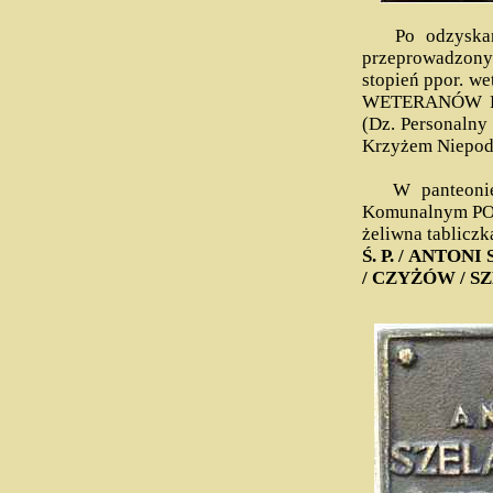
Po odzyskaniu 
przeprowadzony
stopień ppor. 
WETERANÓW P
(Dz. Personalny
Krzyżem Niepodl
W panteonie 
Komunalnym POW
żeliwna tabliczk
Ś. P. / ANTON
/ CZYŻÓW / S