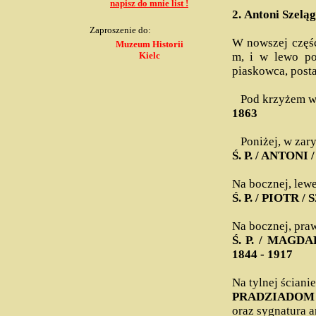
napisz do mnie list !
2.
Antoni Szeląg
Zaproszenie do:
W nowszej częśc
Muzeum Historii
Kielc
m, i w lewo po
piaskowca, post
Pod krzyżem wyk
1863
Poniżej, w zarysi
Ś. P. / ANTON
Na bocznej, lewe
Ś. P. / PIOTR 
Na bocznej, praw
Ś. P. / MAGD
1844 - 1917
Na tylnej ścian
PRADZIADOM /
oraz sygnatura a