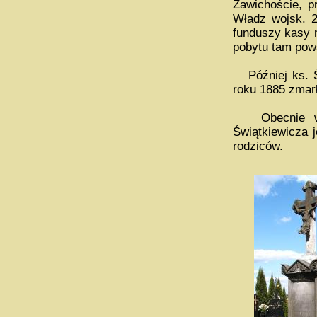
Zawichoście, p
Władz wojsk. 25
funduszy kasy m
pobytu tam pow
Później ks. Św
roku 1885 zmarł
Obecnie w Cz
Świątkiewicza 
rodziców.