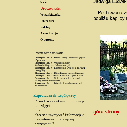
Jadwigą Ludwiką
Ś - Ż
Uroczystości
Pochowana zost
Wyszukiwarka
pobliżu kaplicy
Literatura
Indeksy
Aktualizacja
O autorze
Ważne daty z powstania:
15 sierpnia
1863 r.
- Starcie Tetery-Taniewskiego pod
Wąsowem
15 sierpnia
1863 r.
- Walki oddziałów
Krukowieckiego pod Imbramowicami
20 sierpnia
1863 r.
- Eminowicz z Ćwiekiem alarmują
załogę Iłży
21 sierpnia
1863 r.
- Bitwa Eminowicza pod Kowalą
23 sierpnia
1863 r.
- Bitwa Eminowicza pod Wirem
25 sierpnia
1863 r.
- W Grzybowej Górze został
rozbity oddział Dolińskiego
3 wrzesnia
1863 r.
- Potyczka Chmieleńskiego pod
Przedborzem
Zapraszam do współpracy
Posiadasz dodatkowe informacje
lub zdjęcia
albo
góra strony
chcesz otrzymywać informację o
uzupełnieniach niniejszej
prezentacji ?