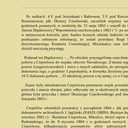
!
Po walkach: 4.V. pod Jeziorkami i Bałtowem, 5.V. pod Rzecz
Rozniszewem, płk. Dionizy Czachowski, naczelnik wojenny wo
godzinach porannych, w niedzielę dn. 15 maja 1863 r. wszedł do 
Antoni Drążkiewicz ("
Wspomnienia czachowczyka z 1863 r.
") - po 
w miejscowym kościele, przy bardzo licznym udziale ludności mi
przekazano zebranym informację, że został powołany Rząd
dotychczasowego Komitetu Centralnego). Mieszkańcy oraz żoł
złożyli uroczystą przysięgę.
Podawał też Drążkiewicz -
... Po obiedzie przystąpilismy natychm
poboru z Ciepielowa do wojska, obecnie Narodowego. Z miasta teg
prawie Langiewiczowskich i nieco z innych oddziałów, do szeregó
dokonaniu tego, o godzinie 3 popołudniu, w kierunku Zwolenia po
16.V. dokonano poboru ... 35 młodzieży, prawie z tej samej, co w Ciepi
Znane były mieszkańcom Ciepielowa przemarsze wojsk powstańcz
potyczki i starcia zbrojne, jakie odbywały się w okolicznych mie
głośna była potyczka i śmierć Dionizego Czachowskiego pod Ja
listopada 1863 r.
Ciepielów odwiedzili powstańcy z początkiem 1864 r. Jak prze
dokumentów archiwalnych J. Jagliński (
NASZA GMINA. Biuletyn In
września 2002 r.) - Burmistrz Ciepielowa, Mikulicz, złożył rapor
Radomskiego, że dn. 8 stycznia 1864 r. w godzinach nocnych
Ciepielowa, kilkudziesięciu powstańców silnie uzbrojonych 