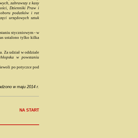
wych, zabrawszy z kasy
ności, Dzienniki Praw i
 poboru podatków i rat
zęci urzędowych sztuk
taniu styczniowym - w
s ustalono tylko kilka
wa. Za udział w oddziale
chłopska w powstaniu
 niewoli po potyczce pod
dzono w maju 2014 r.
NA START