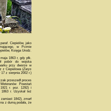
paraf. Ciepielów, jako
 mającego, w Pcimie
epielów, Księga Urodz.
maja 1863 r, gdy płk.
ził pobór do wojska
lwarku przy dworze w
rz z Ciepielowa (
Zarys
 17 z sierpnia 2002 r.)
czak przeszedł proces
 Weteranów Powstań
1921 r. poz. 1292) i
 1863 r. Uzyskał też
 zamiast 1842), zmarł
ina z dumą podała, że