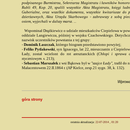
podpisanego Burmistrza, Sekretarza Magistratu i ławników honoro
Rubli 49, Kop. 20, spalili wszystkie Akta Magistratu, księgi lud
Guberialne, oraz wszelkie dokumenta, wszystkie kwitariusze do
dzierżawnych, Akta Urzędu Skarbowego - zabrawszy z sobą piec
osiem, wyjechali w dalszy marsz. ...
Wspominał Drążkiewicz o udziale mieszkańców Ciepielowa w pows
oddziale Langiewicza, później w wojsku Czachowskiego. Dotychcza
nazwisk uczestników powstania z tej grupy:
-
Dominik Łaszczak
, którego biogram przedstawiono powyżej;
-
Feliks Pytlakowski
, syn Ignacego, lat 22, mieszczanin z Ciepielo
Łady, został wcielont do rot aresztanckich (
Chłopi i sprawa 
styczniowym.
s. 213);
-
Sebastian Marszałek
z wsi Bąkowa był w
"szajce Łady"
, trafił do
Małacentowem 22.II.1864 r. (AP Kielce, zesp.21 sygn. 38, k. 132).
Wprowa
góra strony
ostatnia aktualizacja:
22-07-2014 , 01:20