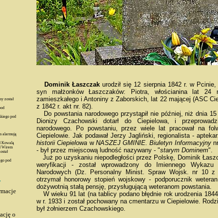
Dominik Łaszczak
urodził się 12 sierpnia 1842 r. w Pcinie, 
syn małżonków Łaszczaków: Piotra, włościanina lat 24
zamieszkałego i Antoniny z Zaborskich, lat 22 mającej (ASC Ci
y został
z 1842 r. akt nr. 82).
pod
Do powstania narodowego przystąpił nie później, niż dnia 15 
skiego pod
Dionizy Czachowski dotarł do Ciepielowa, i przeprowad
narodowego. Po powstaniu, przez wiele lat pracował na fo
 alarmują
Ciepielowie. Jak podawał Jerzy Jagliński, regionalista - apteka
historii Ciepielowa
w
NASZEJ GMINIE. Biuletyn Informacyjny
nr
d Kowalą
d Wirem
- był przez miejscową ludność nazywany - "
starym Dominem
".
ostał
Już po uzyskaniu niepodległości przez Polskę, Dominik Łasz
ego pod
weryfikacji - został wprowadzony do Imiennego Wykazu
Narodowych (Dz. Personalny Minist. Spraw Wojsk. nr 10 z 
otrzymał honorowy stopień wojskowy - podporucznik weteran
y
dożywotnią stałą pensję, przysługującą weteranom powstania.
rmacje
W wieku 91 lat (na tablicy podano błędnie rok urodzenia 1844
w r. 1933 i został pochowany na cmentarzu w Ciepielowie. Rodz
był żołnierzem Czachowskiego.
ację o