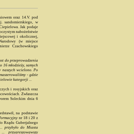
niowem oraz 14.V. pod
j. sandomierskiego, w
Ciepielowa. Jak podaje
uroczystym nabożeństwie
ejscowej i okolicznej,
 Narodowy (w miejsce
nierze Czachowskiego
iast do przeprowadzenia
o 16 młodzieży, samych
w naszych wcielono. Po
maszerowaliśmy - gdzie
elowie kategorji ...
ych i rosyjskich oraz
jscowościach. Zwłaszcza
worem Soleckim dnia 6
dstawił, na podstawie
formacyjny
nr 18 i 20 z
t do Rządu Guberjalnego
... przybyło do Miasta
... przyareszowawszy