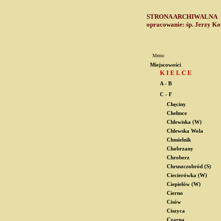
STRONA ARCHIWALN
opracowanie: śp. Jerzy Ko
Menu:
Miejscowości
K I E L C E
A - B
C - F
Chęciny
Chełmce
Chlewiska (W)
Chlewska Wola
Chmielnik
Chobrzany
Chroberz
Chruszczobród (S)
Ciecierówka (W)
Ciepielów (W)
Cierno
Cisów
Ciszyca
Czarna