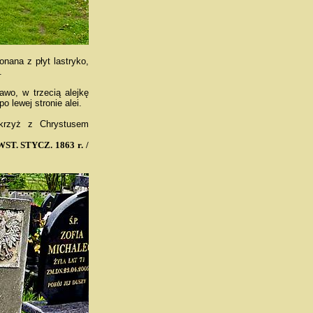
ana z płyt lastryko,
.
wo, w trzecią alejkę
 lewej stronie alei.
krzyż z Chrystusem
ST. STYCZ. 1863 r. /