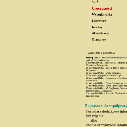
Ś - Ż
Uroczystości
Wyszukiwarka
Literatura
Indeksy
Aktualizacja
O autorze
Ważne daty z powstania:
Dzisiaj
1863 r.
- Pod Uniejowem rozproszon
oddział Chościakiewicza
8 sierpnia
1864 r.
- Stracenie R. Traugutta 
Cytadelą w Warszawie
15 sierpnia
1863 r.
- Starcie Tetery-Taniew
Wąsowem
15 sierpnia
1863 r.
- Walki oddziałów
Krukowieckiego pod Imbramowicami
20 sierpnia
1863 r.
- Eminowicz z Ćwiekiem
załogę Iłży
21 sierpnia
1863 r.
- Bitwa Eminowicza po
23 sierpnia
1863 r.
- Bitwa Eminowicza po
25 sierpnia
1863 r.
- W Grzybowej Górze z
rozbity oddział Dolińskiego
3 wrzesnia
1863 r.
- Potyczka Chmieleński
Przedborzem
Zapraszam do współprac
Posiadasz dodatkowe info
lub zdjęcia
albo
chcesz otrzymywać inform