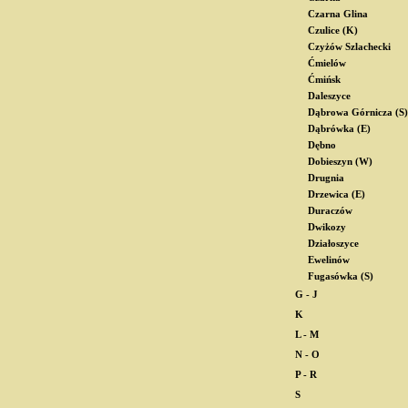
Czarna Glina
Czulice (K)
Czyżów Szlachecki
Ćmielów
Ćmińsk
Daleszyce
Dąbrowa Górnicza (S)
Dąbrówka (E)
Dębno
Dobieszyn (W)
Drugnia
Drzewica (E)
Duraczów
Dwikozy
Działoszyce
Ewelinów
Fugasówka (S)
G - J
K
L - M
N - O
P - R
S