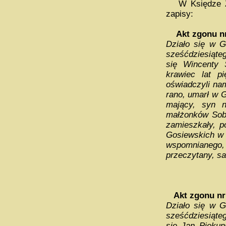
W Księdze Zg
zapisy:
Akt zgonu n
Działo się w G
sześćdziesiąteg
się Wincenty 
krawiec lat p
oświadczyli nam
rano, umarł w G
mający, syn n
małżonków Sob
zamieszkały, p
Gosiewskich w 
wspomnianeg
przeczytany, s
Akt zgonu n
Działo się w G
sześćdziesiąteg
się Jan Piekuni