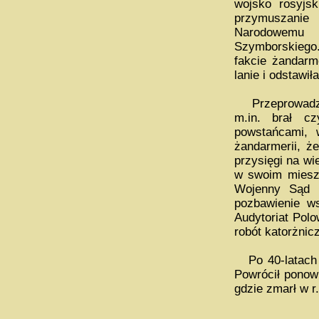
wojsko rosyjsk
przymuszanie
Narodowemu 
Szymborskiego. 
fakcie żandarm
lanie i odstawił
Przeprowadzon
m.in. brał c
powstańcami, 
żandarmerii, 
przysięgi na w
w swoim mieszk
Wojenny Sąd 
pozbawienie ws
Audytoriat Polo
robót katorżnic
Po 40-latach p
Powrócił ponow
gdzie zmarł w r