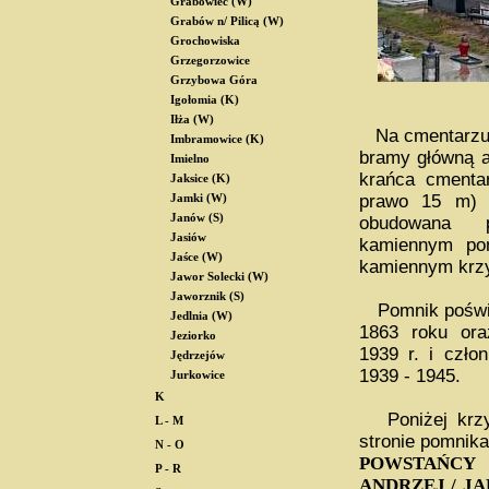
Grabowiec (W)
Grabów n/ Pilicą (W)
Grochowiska
Grzegorzowice
Grzybowa Góra
Igołomia (K)
Iłża (W)
Na cmentarzu p
Imbramowice (K)
bramy główną a
Imielno
krańca cmenta
Jaksice (K)
prawo 15 m) -
Jamki (W)
Janów (S)
obudowana 
Jasiów
kamiennym po
Jaśce (W)
kamiennym krz
Jawor Solecki (W)
Jaworznik (S)
Pomnik poświę
Jedlnia (W)
1863 roku ora
Jeziorko
1939 r. i czło
Jędrzejów
1939 - 1945.
Jurkowice
K
Poniżej krzyż
L - M
stronie pomnika
N - O
POWSTAŃCY
P - R
ANDRZEJ / JAR