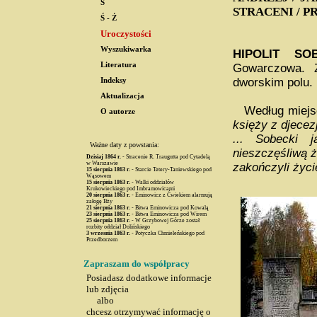
S
STRACENI / PR
Ś - Ż
Uroczystości
Wyszukiwarka
HIPOLIT SO
Literatura
Gowarczowa. Z
dworskim polu.
Indeksy
Aktualizacja
Według miejsco
O autorze
księży z djecez
... Sobecki 
Ważne daty z powstania:
nieszczęśliwą ż
Dzisiaj
1864 r.
- Stracenie R. Traugutta pod Cytadelą
w Warszawie
zakończyli życie
15 sierpnia
1863 r.
- Starcie Tetery-Taniewskiego pod
Wąsowem
15 sierpnia
1863 r.
- Walki oddziałów
Krukowieckiego pod Imbramowicami
20 sierpnia
1863 r.
- Eminowicz z Ćwiekiem alarmują
załogę Iłży
21 sierpnia
1863 r.
- Bitwa Eminowicza pod Kowalą
23 sierpnia
1863 r.
- Bitwa Eminowicza pod Wirem
25 sierpnia
1863 r.
- W Grzybowej Górze został
rozbity oddział Dolińskiego
3 wrzesnia
1863 r.
- Potyczka Chmieleńskiego pod
Przedborzem
Zapraszam do współpracy
Posiadasz dodatkowe informacje
lub zdjęcia
albo
chcesz otrzymywać informację o