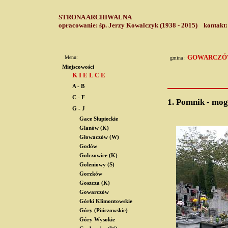
STRONA ARCHIWALNA
opracowanie: śp. Jerzy Kowalczyk (1938 - 2015) kontakt
GOWARCZ
Menu:
gmina :
Miejscowości
K I E L C E
A - B
C - F
1.
Pomnik - mogi
G - J
Gace Słupieckie
Glanów (K)
Głowaczów (W)
Godów
Golczowice (K)
Goleniowy (S)
Gorzków
Goszcza (K)
Gowarczów
Górki Klimontowskie
Góry (Pińczowskie)
Góry Wysokie