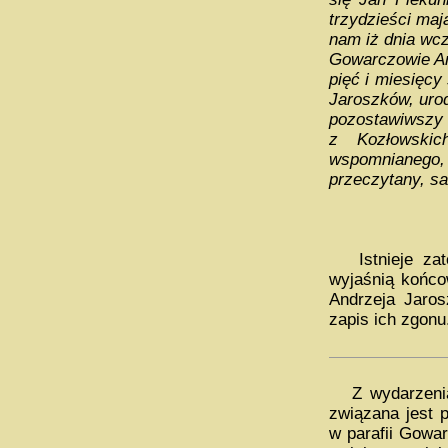
trzydzieści ma
nam iż dnia wcz
Gowarczowie And
pięć i miesięc
Jaroszków, uro
pozostawiwszy 
z Kozłowskic
wspomnianeg
przeczytany, s
Istnieje zate
wyjaśnią końco
Andrzeja Jaros
zapis ich zgonu
Z wydarzeniam
związana jest 
w parafii Gowar