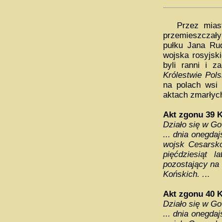
Przez miaste
przemieszczały
pułku Jana Rud
wojska rosyjski
byli ranni i z
Królestwie Pol
na polach wsi 
aktach zmarłyc
Akt zgonu 39 
Działo się w Go
... dnia onegda
wojsk Cesarsk
pięćdziesiąt 
pozostający na
Końskich. .
..
Akt zgonu 40 
Działo się w Go
... dnia onegda