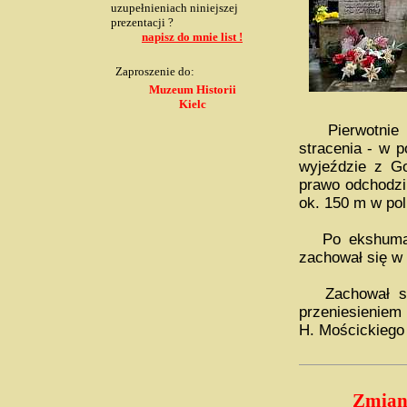
uzupełnieniach niniejszej
prezentacji ?
napisz do mnie list !
Zaproszenie do:
Muzeum Historii
Kielc
Pierwotnie m
stracenia - w 
wyjeździe z G
prawo odchodzi
ok. 150 m w pol
Po ekshumacj
zachował się w 
Zachował się
przeniesieniem
H. Mościckiego 
Zmiany