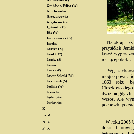
Grabowiec (W)
Grabów n/ Pilicą (W)
Grochowiska
Grzegorzowice
Grzybowa Góra
Igołomia (K)
Iłża (W)
Imbramowice (K)
Na skraju lasu,
Imielno
przysiółek Jamk
Jaksice (K)
krzyż wygrodzon
Jamki (W)
rosnącej obok jar
Janów (S)
Jasiów
Wg. zachowanej
Jaśce (W)
mogile powstańc
Jawor Solecki (W)
Jaworznik (S)
1863 roku, by
Jedlnia (W)
Cieszkowskiego
Jeziorko
dwie mogiły zbi
Jędrzejów
Wrzos. Ale wyni
Jurkowice
pochówki poległ
K
L - M
W roku 2005 U
N - O
dokonał noweg
P - R
betonowym fun