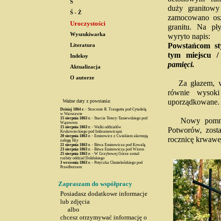
S
duży granitow
Ś - Ż
zamocowano osz
Uroczystości
granitu. Na pł
Wyszukiwarka
wyryto napis:
Powstańcom st
Literatura
tym miejscu 
Indeksy
pamięci.
Aktualizacja
O autorze
Za głazem, w m
równie wysoki
uporządkowane.
Ważne daty z powstania:
Dzisiaj
1864 r.
- Stracenie R. Traugutta pod Cytadelą
w Warszawie
15 sierpnia
1863 r.
- Starcie Tetery-Taniewskiego pod
Nowy pomnik, 
Wąsowem
15 sierpnia
1863 r.
- Walki oddziałów
Potworów, zosta
Krukowieckiego pod Imbramowicami
20 sierpnia
1863 r.
- Eminowicz z Ćwiekiem alarmują
rocznicę krwawe
załogę Iłży
21 sierpnia
1863 r.
- Bitwa Eminowicza pod Kowalą
23 sierpnia
1863 r.
- Bitwa Eminowicza pod Wirem
25 sierpnia
1863 r.
- W Grzybowej Górze został
rozbity oddział Dolińskiego
3 wrzesnia
1863 r.
- Potyczka Chmieleńskiego pod
Przedborzem
Zapraszam do współpracy
Posiadasz dodatkowe informacje
lub zdjęcia
albo
chcesz otrzymywać informację o