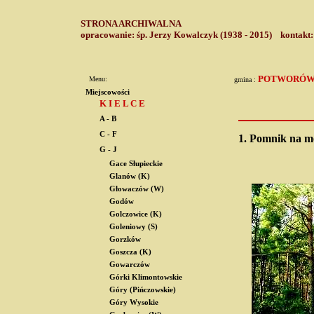
STRONA ARCHIWALNA
opracowanie: śp. Jerzy Kowalczyk (1938 - 2015) kontakt
POTWORÓ
Menu:
gmina :
Miejscowości
K I E L C E
A - B
C - F
1.
Pomnik na mo
G - J
Gace Słupieckie
Glanów (K)
Głowaczów (W)
Godów
Golczowice (K)
Goleniowy (S)
Gorzków
Goszcza (K)
Gowarczów
Górki Klimontowskie
Góry (Pińczowskie)
Góry Wysokie