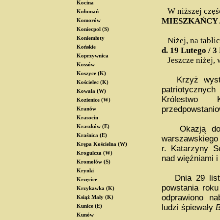
Kocina
W niższej częśc
Kołomań
MIESZKAŃCY /
Komorów
Koniecpol (S)
Koniemłoty
Niżej, na tablic
Końskie
d. 19 Lutego / 3
Koprzywnica
Jeszcze niżej,
Kossów
Koszyce (K)
Krzyż wyst
Kościelec (K)
patriotycznych
Kowala (W)
Królestwo 
Kozienice (W)
przedpowstani
Kranów
Krasocin
Kraszków (E)
Okazją do pi
Kraśnica (E)
warszawskiego 
Krępa Kościelna (W)
r. Katarzyny So
Krogulcza (W)
nad więźniami i
Kromołów (S)
Krynki
Dnia 29 listo
Krzęcice
powstania roku
Krzykawka (K)
odprawiono na
Książ Mały (K)
ludzi śpiewały
B
Kunice (E)
Kunów