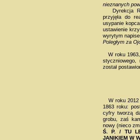
nieznanych pow
Dyrekcja Robó
przyjęła do re
usypanie kopca
ustawienie krz
wyrytym napis
Poległym za Ojc
W roku 1963, 
styczniowego,
został postawio
W roku 2012
1863 roku: pos
cyfry tworzą 
grobu, zaś kam
nowy (nieco zmi
Ś. P. / TU 
JANIKIEM W W