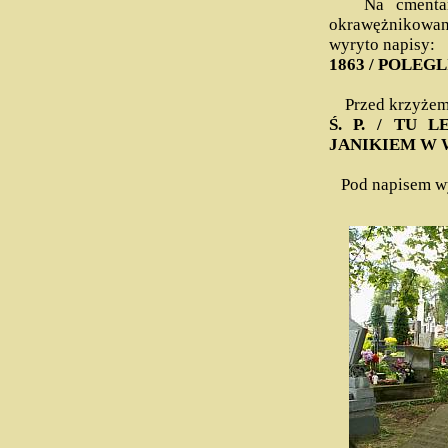
Na cmentarzu
okrawężnikowa
wyryto napisy:
1863 / POLEGLI
Przed krzyżem 
Ś. P. / TU 
JANIKIEM W W
Pod napisem wyk