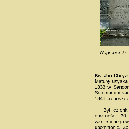
Nagrobek ksi
Ks. Jan Chryz
Maturę uzyskał
1833 w Sandom
Seminarium san
1846 proboszcz
Był członkiem
obecności 30 
wzniesionego w
upomnienie. Za