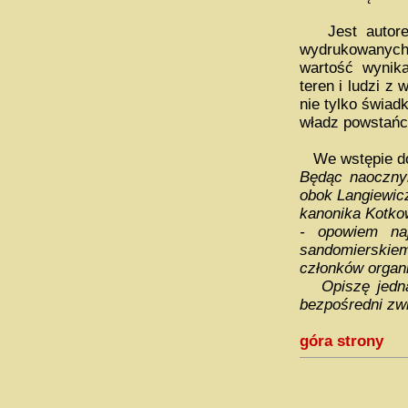
Jest autore
wydrukowanych 
wartość wynik
teren i ludzi z 
nie tylko świad
władz powstańc
We wstępie 
Będąc naoczny
obok Langiewic
kanonika Kotkow
- opowiem na
sandomierskie
członków organi
Opiszę jednak
bezpośredni zw
góra strony