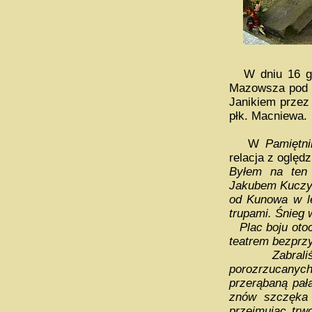
W dniu 16 g
Mazowsza pod d
Janikiem przez
płk. Macniewa.
W
Pamiętni
relacja z oględz
Byłem na ten
Jakubem Kuczyń
od Kunowa w le
trupami. Śnieg w
Plac boju otoc
teatrem bezprzy
Zabraliśmy 
porozrzucanyc
przerąbaną pał
znów szczęka 
przejmując trw