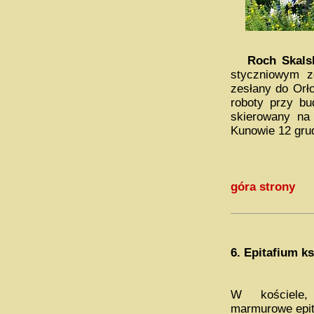
Roch Skals
styczniowym z
zesłany do Orło
roboty przy bu
skierowany na
Kunowie 12 grud
góra strony
6.
Epitafium ks
W kościele
marmurowe epit