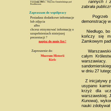
rannych i zabi
3 wrzesnia
1863 r.
- Potyczka Chmieleńskiego pod
Przedborzem
zabrała publicz
Zapraszam do współpracy
Pogrzeb 5-ci
Posiadasz dodatkowe informacje
demonstrację w
lub zdjęcia
albo
chcesz otrzymywać informację o
Niedługo, bo j
uzupełnieniach niniejszej
kończy się m
prezentacji ?
Zamkowym padło
napisz do mnie list !
Zaproszenie do:
Warszawskie d
Muzeum Historii
całym Królestw
Kielc
warszawiacy.
sandomierskieg
w dniu 27 luteg
Z inicjatywy
usypano kamie
krzyż dla ucz
warszawskiej. J
Kunowa
), wyko
nauki zdobywał