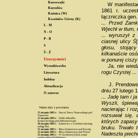
Kurozwęki
W manifestacj
Kurzelów
1861 r. uczes
Kuźnica (W)
łączniczka gen.
Kwaśniów Górny (K)
... Przed Zamk
L - M
Wjechł w tłum, n
N - O
... wyruszył 
P - R
ciasnej ulicy Ś
S
głosu, stoją
Ś - Ż
kilkanaście osó
Uroczystości
w ponurej ciszy 
Ja, nie wiedzą
Wyszukiwarka
rogu Czystej ..
Literatura
Indeksy
J. Prendowska
Aktualizacja
dniu 27 lutego 
O autorze
... Jadę tam i j
Wyszli, śpiew
Ważne daty z powstania:
nacierając i ro
15 sierpnia
1863 r.
- Starcie Tetery-Taniewskiego pod
rozsuwał się, 
Wąsowem
15 sierpnia
1863 r.
- Walki oddziałów
których zapasy
Krukowieckiego pod Imbramowicami
20 sierpnia
1863 r.
- Eminowicz z Ćwiekiem alarmują
bruku. Trwało 
załogę Iłży
21 sierpnia
1863 r.
- Bitwa Eminowicza pod Kowalą
23 sierpnia
1863 r.
- Bitwa Eminowicza pod Wirem
Nadeszła piecho
25 sierpnia
1863 r.
- W Grzybowej Górze został
rozbity oddział Dolińskiego