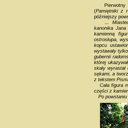
Pierwotny wy
(
Pamiętniki z 
późniejszy pow
.
.. Miast
kanonika Jana
kamienną figu
ostrosłupa, wy
kopcu ustawio
wystawały tylko
gubernii radoms
której ukazywa
skały wyrastał 
sękami, a tworz
z tekstem Pism
Cała figura 
części z kamien
Po powstaniu us