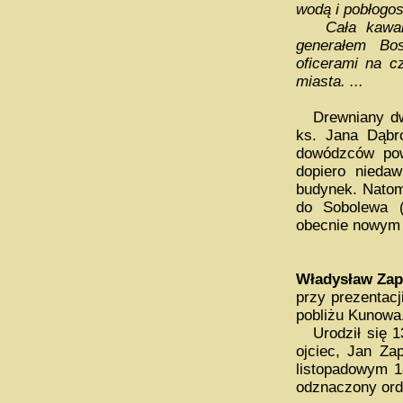
wodą i pobłogos
Cała kawalerj
generałem Bos
oficerami na c
miasta. ...
Drewniany dwor
ks. Jana Dąbr
dowódzców pow
dopiero nieda
budynek. Natom
do Sobolewa (
obecnie nowym 
Władysław Zap
przy prezentacj
pobliżu Kunowa
Urodził się 13.
ojciec, Jan Za
listopadowym 
odznaczony order