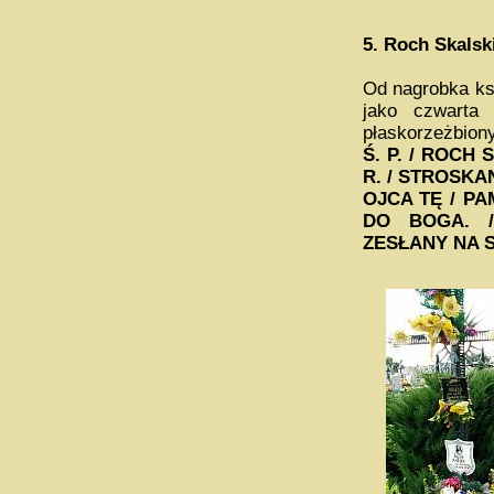
5.
Roch Skalsk
Od nagrobka ksi
jako czwarta 
płaskorzeżbiony
Ś. P. / ROCH 
R. / STROSK
OJCA TĘ / PA
DO BOGA. /
ZESŁANY NA SYB