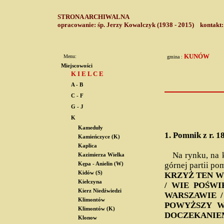
STRONA ARCHIWALNA
opracowanie: śp. Jerzy Kowalczyk (1938 - 2015) kontakt
KUNÓW
Menu:
gmina :
Miejscowości
K I E L C E
A - B
C - F
G - J
K
Kameduły
1.
Pomnik z r. 1
Kamieńczyce (K)
Kaplica
Na rynku, na k
Kazimierza Wielka
górnej partii po
Kępa - Anielin (W)
Kidów (S)
KRZYŻ TEN WZ
Kiełczyna
/ WIE POŚWI
Kierz Niedźwiedzi
WARSZAWIE /
Klimontów
POWYŻSZY W
Klimontów (K)
DOCZEKANIEM
Klonow