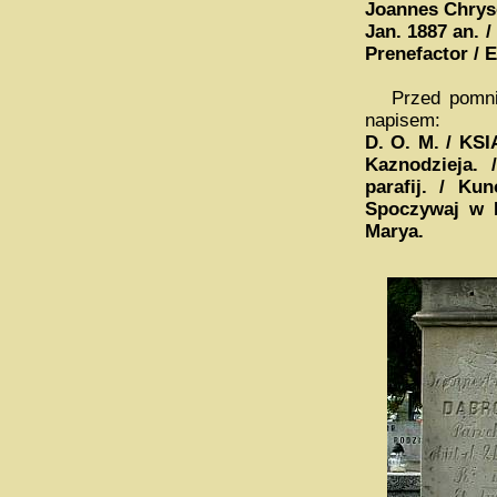
Joannes Chrys
Jan. 1887 an. 
Prenefactor / E
Przed pomniki
napisem:
D. O. M. / KS
Kaznodzieja. 
parafij. / K
Spoczywaj w 
Marya.