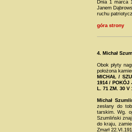
Dnia 1 marca 1
Janem Dąbrowsk
ruchu patriotyc
góra strony
4.
Michał Szum
Obok płyty nagr
położona kamie
MICHAŁ / SZU
1914 / POKÓJ 
L. 71 ZM. 30 V 
Michał Szuml
zesłany do tob
tarskim. Wg. o
Szumliński znaj
do kraju, zami
Zmarł 22.VI.191