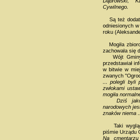
Dąbrowski, K
Cywilnego.
Są też dodatk
odniesionych w
roku (Aleksande
Mogiła zbioro
zachowała się d
Wójt Gminy K
przedstawiał in
w bitwie w mie
zwanych "Ogrod
... polegli by
zwłokami ustaw
mogiła normalne
Dziś jako j
narodowych jes
znaków niema ..
Taki wygląd m
piśmie Urządu 
Na cmentarzu