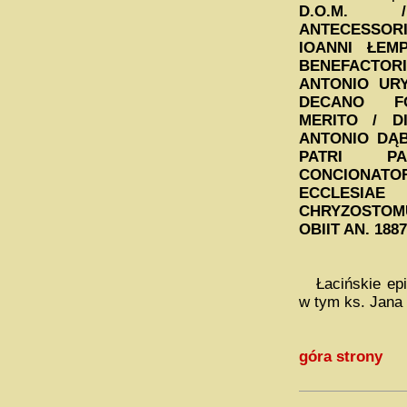
D.O.M. /
ANTECESSORI
IOANNI ŁEM
BENEFACT
ANTONIO URY
DECANO F
MERITO / D
ANTONIO DĄB
PATRI PA
CONCIONATO
ECCLESIA
CHRYZOSTOM
OBIIT AN. 1887
Łacińskie epit
w tym ks. Jana
góra strony