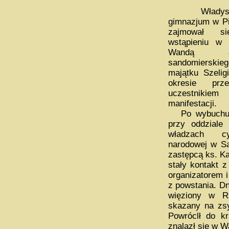
Władysław
gimnazjum w Pi
zajmował s
wstąpieniu w
Wandą Ja
sandomierskieg
majątku Szeli
okresie prze
uczestniki
manifestacji.
Po wybuchu p
przy oddziale
władzach cyw
narodowej w Sa
zastępcą ks. K
stały kontakt 
organizatorem 
z powstania. D
więziony w Ra
skazany na zsy
Powróclł do kr
znalazł się w W