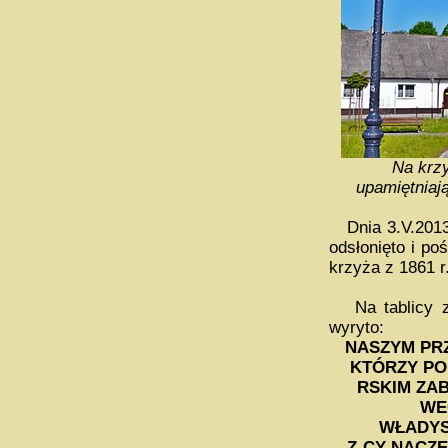
Na krz
upamiętniaj
Dnia 3.V.2013 
odsłonięto i p
krzyża z 1861 
Na tablicy z 
wyryto:
NASZYM PRZ
KTÓRZY PO
RSKIM ZAB
WE
WŁADYS
Z-CY NACZ