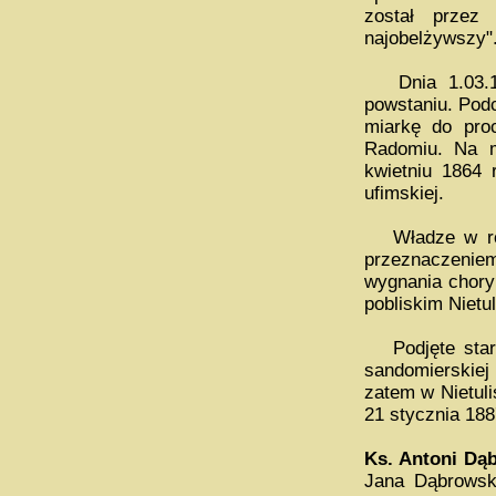
został przez
najobelżywszy"
Dnia 1.03.186
powstaniu. Podc
miarkę do pro
Radomiu. Na m
kwietniu 1864 
ufimskiej.
Władze w roku
przeznaczeniem
wygnania chory
pobliskim Nietul
Podjęte staran
sandomierskiej 
zatem w Nietuli
21 stycznia 188
Ks. Antoni Dą
Jana Dąbrowski