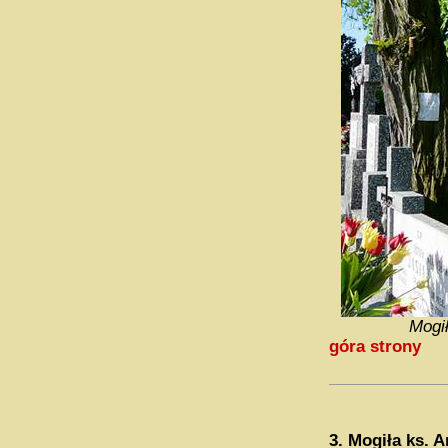
Mogił
góra strony
3.
Mogiła ks. 