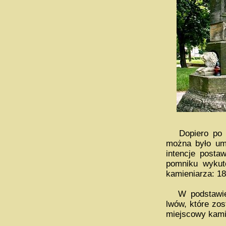
Dopiero po od
można było umi
intencje posta
pomniku wyku
kamieniarza: 18
W podstawie k
lwów, które zo
miejscowy kami