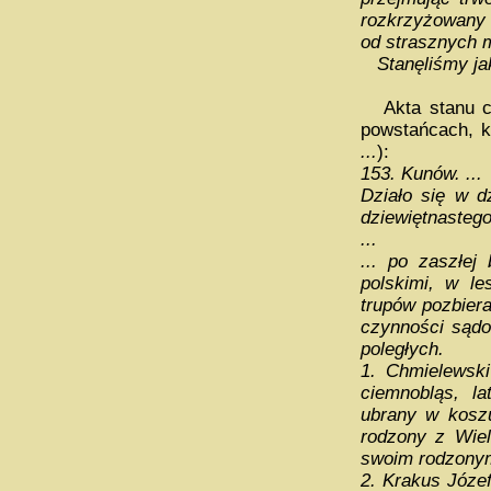
rozkrzyżowany 
od strasznych m
Stanęliśmy jak
Akta stanu cyw
powstańcach, k
...
):
153. Kunów. ...
Działo się w d
dziewiętnastego
...
... po zaszłej
polskimi, w le
trupów pozbiera
czynności sądow
poległych.
1. Chmielewski
ciemnobląs, la
ubrany w koszu
rodzony z Wiel
swoim rodzonym,
2. Krakus Józef