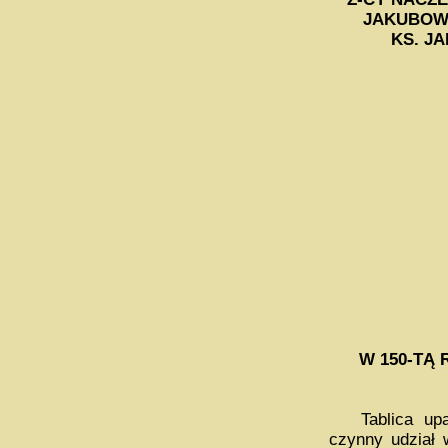
JAKUBOWI
KS. J
W 150-TĄ
Tablica upami
czynny udział 