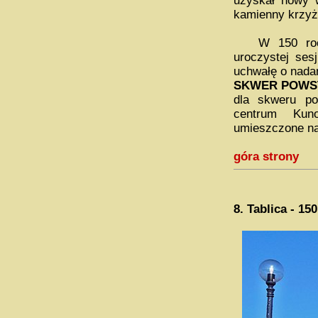
uzyskał nowy w
kamienny krzyż
W 150 roczni
uroczystej ses
uchwałę o nada
SKWER POWS
dla skweru p
centrum Kuno
umieszczone na
góra strony
8.
Tablica - 1