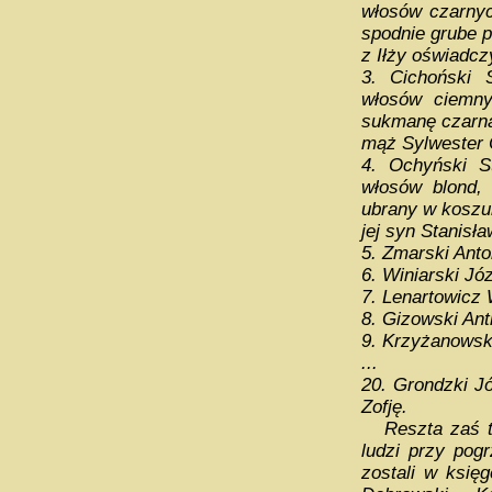
włosów czarnyc
spodnie grube p
z Iłży oświadcz
3. Cichoński S
włosów ciemny
sukmanę czarną;
mąż Sylwester C
4. Ochyński St
włosów blond, 
ubrany w koszul
jej syn Stanisł
5. Zmarski Antoni
6. Winiarski Józ
7. Lenartowicz W
8. Gizowski Anti
9. Krzyżanowski
...
20. Grondzki J
Zofję.
Reszta zaś tru
ludzi przy pog
zostali w księ