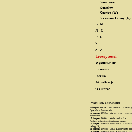
Kurozwęki
Kurzelów
Kuźnica (W)
Kwaśniów Górny (K)
L - M
N - O
P - R
S
Ś - Ż
Uroczystości
Wyszukiwarka
Literatura
Indeksy
Aktualizacja
O autorze
Ważne daty z powstania:
8 sierpnia
1864 r.
- Stracenie R. Traugutta 
Cytadelą w Warszawie
15 sierpnia
1863 r.
- Starcie Tetery-Taniew
Wąsowem
15 sierpnia
1863 r.
- Walki oddziałów
Krukowieckiego pod Imbramowicami
20 sierpnia
1863 r.
- Eminowicz z Ćwiekiem
załogę Iłży
21 sierpnia
1863 r.
- Bitwa Eminowicza po
23 sierpnia
1863 r.
- Bitwa Eminowicza po