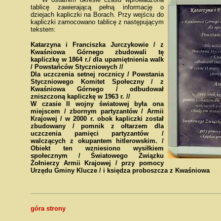
tablicę zawierającą pełną informację o
dziejach kapliczki na Borach. Przy wejściu do
kapliczki zamocowano tablicę z następującym
tekstem:
Katarzyna i Franciszka Jurczykowie / z
Kwaśniowa Górnego zbudowali tę
kapliczkę w 1864 r./ dla upamiętnienia walk
/ Powstańców Styczniowych //
Dla uczczenia setnej rocznicy / Powstania
Styczniowego Komitet Społeczny / z
Kwaśniowa Górnego / odbudował
zniszczoną kapliczkę w 1963 r. //
W czasie II wojny światowej była ona
miejscem / zbornym partyzantów / Armii
Krajowej / w 2000 r. obok kapliczki został
zbudowany / pomnik z ołtarzem dla
uczczenia pamięci partyzantów /
walczących z okupantem hitlerowskim. /
Obiekt ten wzniesiono wysiłkiem
społecznym / Światowego Związku
Żołnierzy Armii Krajowej / przy pomocy
Urzędu Gminy Klucze / i księdza proboszcza z Kwaśniowa
góra strony