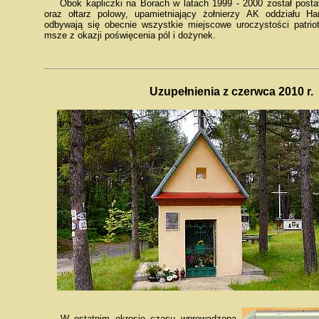
Obok kapliczki na Borach w latach 1999 - 2000 został posta
oraz ołtarz polowy, upamietniający żołnierzy AK oddziału 
odbywają się obecnie wszystkie miejscowe uroczystości patrio
msze z okazji poświęcenia pól i dożynek.
Uzupełnienia z czerwca 2010 r.
W ostatnim okresie czasu wprowadzona