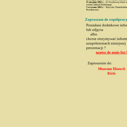
25 sierpnia
1863 r.
- W Grzybowej Górze z
rozbity oddział Dolińskiego
3 wrzesnia
1863 r.
- Potyczka Chmieleński
Przedborzem
Zapraszam do współprac
Posiadasz dodatkowe info
lub zdjęcia
albo
chcesz otrzymywać inform
uzupełnieniach niniejszej
prezentacji ?
napisz do mnie list 
Zaproszenie do:
Muzeum Historii
Kielc