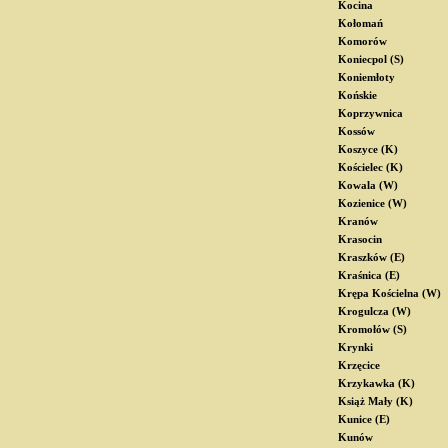
Kocina
Kołomań
Komorów
Koniecpol (S)
Koniemłoty
Końskie
Koprzywnica
Kossów
Koszyce (K)
Kościelec (K)
Kowala (W)
Kozienice (W)
Kranów
Krasocin
Kraszków (E)
Kraśnica (E)
Krępa Kościelna (W)
Krogulcza (W)
Kromołów (S)
Krynki
Krzęcice
Krzykawka (K)
Książ Mały (K)
Kunice (E)
Kunów