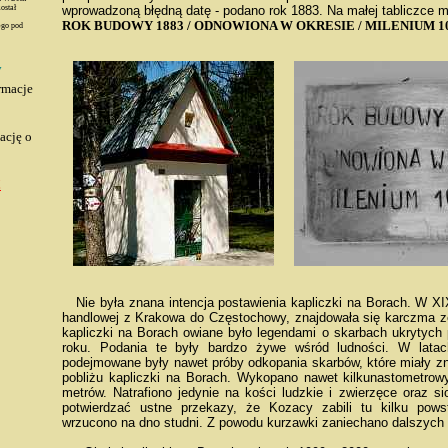
ostał
wprowadzoną błędną datę - podano rok 1883. Na małej tabliczce m
ROK BUDOWY 1883 / ODNOWIONA W OKRESIE / MILENIUM 1
ego pod
y
rmacje
ację o
!
Nie była znana intencja postawienia kapliczki na Borach. W XIX
handlowej z Krakowa do Częstochowy, znajdowała się karczma ze
kapliczki na Borach owiane było legendami o skarbach ukrytyc
roku. Podania te były bardzo żywe wśród ludności. W latac
podejmowane były nawet próby odkopania skarbów, które miały zn
pobliżu kapliczki na Borach. Wykopano nawet kilkunastometrowy
metrów. Natrafiono jedynie na kości ludzkie i zwierzęce oraz si
potwierdzać ustne przekazy, że Kozacy zabili tu kilku pows
wrzucono na dno studni. Z powodu kurzawki zaniechano dalszych