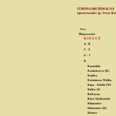
STRONA ARCHIWALN
opracowanie: śp. Jerzy Ko
Menu:
Miejscowości
K I E L C E
A - B
C - F
G - J
K
Kameduły
Kamieńczyce (K)
Kaplica
Kazimierza Wielka
Kępa - Anielin (W)
Kidów (S)
Kiełczyna
Kierz Niedźwiedzi
Klimontów
Klimontów (K)
Klonow