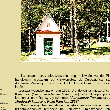
Na polanie, przy skrzyżowaniu drogi z Kwaśniowa do Pili
handlowym wiodącym od Krzywopłotów do Ogrodzieńca, sto
domkowa. Zwana jest potocznie kapliczką na Borach, od otacz
lasów.
pod
Została wybudowana w roku 1863. Ufundowali ją mieszkańcy
Karolczyk (
Niemi świadkowie historii
[w:] http://ilkus.pl) pod
skiego pod
kamienna, na której wyryty był napis: "
Fundatorzy Franciszek i
zbudowali kaplice w Roku Pańskim 1863"
.
 alarmują
Nieistniejącą obecnie tablicę pamiętają jeszcze starsi mi
d Kowalą
przeprowadzonym remoncie na kapliczce umieszczono info
d Wirem