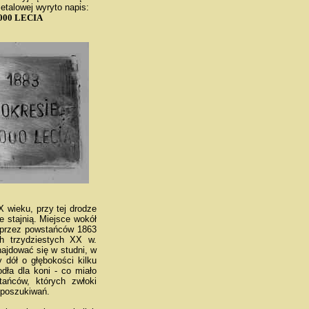
etalowej wyryto napis:
000 LECIA
 wieku, przy tej drodze
 stajnią. Miejsce wokół
h przez powstańców 1863
h trzydziestych XX w.
ajdować się w studni, w
 dół o głębokości kilku
odła dla koni - co miało
tańców, których zwłoki
 poszukiwań.