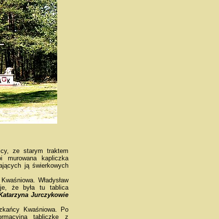
cy, ze starym traktem
i murowana kapliczka
ających ją świerkowych
 Kwaśniowa. Władysław
aje, że była tu tablica
 Katarzyna Jurczykowie
eszkańcy Kwaśniowa. Po
rmacyjną tabliczkę z