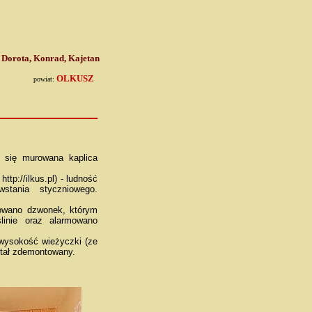
:
Dorota, Konrad, Kajetan
OLKUSZ
powiat:
 się murowana kaplica
 http://ilkus.pl) - ludność
tania styczniowego.
owano dzwonek, którym
inie oraz alarmowano
wysokość wieżyczki (ze
stał zdemontowany.