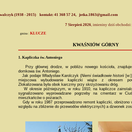
A
walczyk (1938 - 2015) kontakt: 41 368 57 24, jotka.1863@gmail.com
7 Sierpień 2026
, imieniny dziś obchodzi
KLUCZE
gmina :
KWAŚNIÓW GÓRNY
1.
Kapliczka św. Antoniego
Przy głównej drodze, w pobliżu nowego kościoła, znajduje
domkowa św. Antoniego.
Jak podaje Władysław Karolczyk (
Niemi świadkowie historii
[w:]
miejscowa wybudowanie kapliczki wiąże z okresem pows
Zlokalizowana była obok karczmy przy skrzyżowaniu dróg.
W okresie późniejszym, w roku 1910, na kapliczce zainstal
sygnalizowano wyprowadzane pogrzeby na cmentarz w Ciuśl
mieszkańców o pożarach.
Gdy w roku 1987 przeprowadzono remont kapliczki, obniżono 
względu na zbliżenie do przewodów elektrycznych) a dzwonek zo