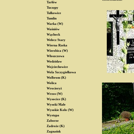
Tarłów
Tuczępy
Tułkowice
Tumlin
Warka (W)
Waśniów
Wąchock
Wełecz Stary
Wierna Rzeka
Wierzbica (W)
Włoszczowa
Wodzisław
Wojciechowice
Wola Szczygiełkowa
Wolbrom (K)
Wolica
Wrocieryż
Wrzos (W)
Wysocice (K)
Wysoki Małe
Wysokie Koło (W)
Występa
Zaborze
Zadroże (K)
Zagnańsk