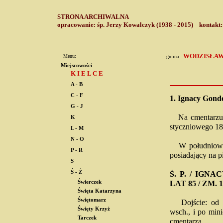
STRONA ARCHIWALNA
opracowanie: śp. Jerzy Kowalczyk (1938 - 2015) kontakt
WODZISŁA
Menu:
gmina :
Miejscowości
K I E L C E
A - B
C - F
1.
Ignacy Gond
G - J
Na cmentarzu p
K
styczniowego 18
L - M
N - O
W południowo-w
P - R
posiadający na p
S
Ś - Ż
Ś. P. / IGN
Świerczek
LAT 85 / ZM. 1
Święta Katarzyna
Świętomarz
Dojście: od br
Święty Krzyż
wsch., i po min
Tarczek
cmentarza.