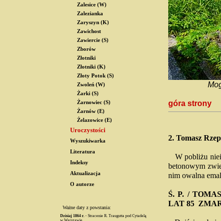
Zalesice (W)
Zalezianka
Zaryszyn (K)
Zawichost
Zawiercie (S)
Zborów
Złotniki
Złotniki (K)
Złoty Potok (S)
Mog
Zwoleń (W)
Żarki (S)
góra strony
Żarnowiec (S)
Żarnów (E)
Żelazowice (E)
Uroczystości
2.
Tomasz Rzep
Wyszukiwarka
Literatura
W pobliżu nieis
Indeksy
betonowym zwień
Aktualizacja
nim owalna emal
O autorze
Ś. P. / TOM
LAT 85 ZMARŁ
Ważne daty z powstania:
Dzisiaj
1864 r.
- Stracenie R. Traugutta pod Cytadelą
w Warszawie