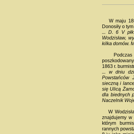
W maju 1863 
Donosiły o ty
... D. 6 V pł
Wodzisław, wyp
kilka domów. M
Podczas nas
poszkodowany
1863 r. burmis
... w dniu dz
Powstańców J
sieczną i lanc
się Ulicą Żar
dla biednych p
Naczelnik Woj
W Wodzisławiu
znajdujemy w 
którym burmi
rannych powst