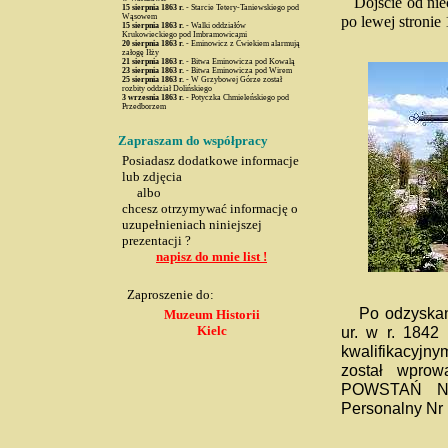
Dojście od niecz
15 sierpnia
1863 r.
- Starcie Tetery-Taniewskiego pod
Wąsowem
po lewej stronie
15 sierpnia
1863 r.
- Walki oddziałów
Krukowieckiego pod Imbramowicami
20 sierpnia
1863 r.
- Eminowicz z Ćwiekiem alarmują
załogę Iłży
21 sierpnia
1863 r.
- Bitwa Eminowicza pod Kowalą
23 sierpnia
1863 r.
- Bitwa Eminowicza pod Wirem
25 sierpnia
1863 r.
- W Grzybowej Górze został
rozbity oddział Dolińskiego
3 wrzesnia
1863 r.
- Potyczka Chmieleńskiego pod
Przedborzem
Zapraszam do współpracy
Posiadasz dodatkowe informacje
lub zdjęcia
albo
chcesz otrzymywać informację o
uzupełnieniach niniejszej
prezentacji ?
napisz do mnie list !
Zaproszenie do:
Po odzyskaniu
Muzeum Historii
Kielc
ur. w r. 1842
kwalifikacyjny
został wpr
POWSTAŃ N
Personalny Nr 